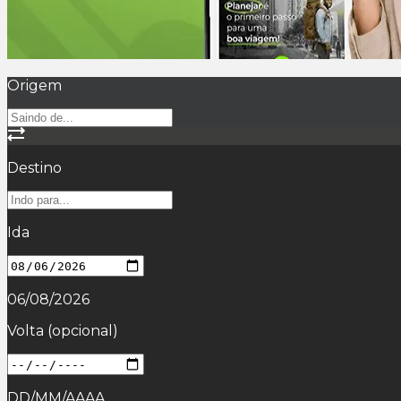
Origem
Destino
Ida
06/08/2026
Volta
(opcional)
DD/MM/AAAA