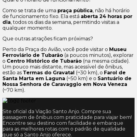
Como se trata de uma
praça pública
, não há horário
de funcionamento fixo. Ela está
aberta 24 horas por
dia
, todos os dias da semana, permitindo visitas a
qualquer momento.
Que outras atrações ficam próximas?
Perto da Praça do Avião, você pode visitar o
Museu
Ferroviário de Tubarão
(a poucos minutos), explorar
o
Centro Histórico de Tubarão
(na mesma cidade).
Um pouco mais distante, mas acessível de ônibus,
estão as
Termas do Gravatal
(~30 km), o
Farol de
Santa Marta em Laguna
(~50 km) e o
Santuário de
Nossa Senhora de Caravaggio em Nova Veneza
(~70 km).
Site oficial da Viação Santo Anjo. Compre sua
passagem de ônibus com praticidade para viajar bem!
Encontre seu destino com facilidade e embarque
para as melhores rotas com o padrão de qualidade
que só a Santo Anjo oferece.