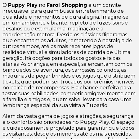
O
Puppy Play
no
Farol Shopping
é um convite
irrecusável para quem busca entretenimento de
qualidade e momentos de pura alegria. Imagine-se
em um ambiente vibrante, repleto de luzes, sons e
desafios que estimulam a imaginação e a
coordenação motora. Desde os clássicos fliperamas
que encantam os adultos, remetendo à nostalgia de
outros tempos, até os mais recentes jogos de
realidade virtual e simuladores de corrida de última
geração, há opções para todos os gostos e faixas
etárias. As crianças, em especial, se encantam com os
brinquedos de aventura, os carrosséis coloridos, as
máquinas de pegar brindes e os jogos que distribuem
tickets, que podem ser trocados por prêmios incríveis
no balcão de recompensas. É a chance perfeita para
testar suas habilidades, competir amigavelmente com
a família e amigos e, quem sabe, levar para casa uma
lembrança especial da sua visita a Tubarão.
Além da vasta gama de jogos e atrações, a segurança
e o conforto são prioridades no Puppy Play. O espaço
é cuidadosamente projetado para garantir que todos
os visitantes, desde os menores até os mais crescidos,