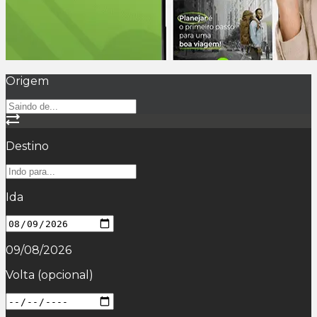
Origem
Destino
Ida
09/08/2026
Volta
(opcional)